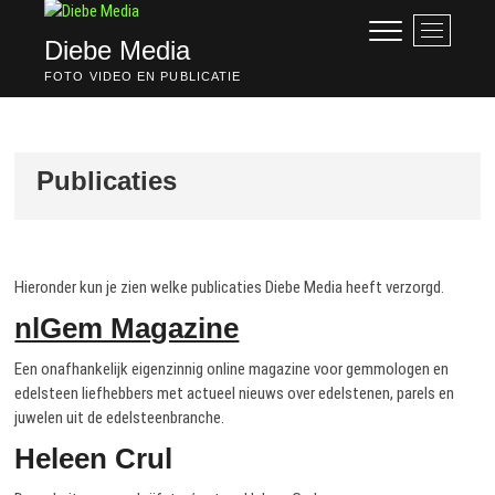
Ga
M
naar
Diebe Media
e
de
n
FOTO VIDEO EN PUBLICATIE
inhoud
u
k
n
o
Publicaties
p
Hieronder kun je zien welke publicaties Diebe Media heeft verzorgd.
nlGem Magazine
Een onafhankelijk eigenzinnig online magazine voor gemmologen en
edelsteen liefhebbers met actueel nieuws over edelstenen, parels en
juwelen uit de edelsteenbranche.
Heleen Crul