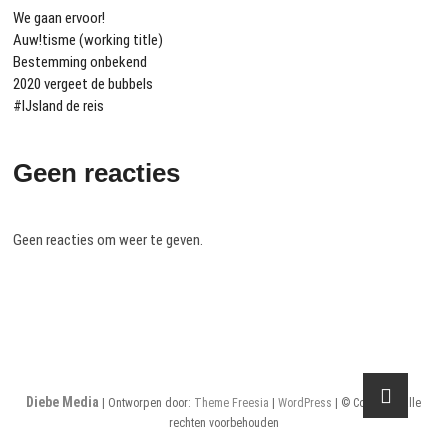
We gaan ervoor!
Auw!tisme (working title)
Bestemming onbekend
2020 vergeet de bubbels
#IJsland de reis
Geen reacties
Geen reacties om weer te geven.
Diebe Media
| Ontworpen door:
Theme Freesia
|
WordPress
| © Copyright alle
rechten voorbehouden